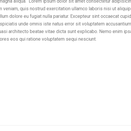
magna aliqua. Lorem ipsum dolor sit amet consectetur adipisicin
m veniam, quis nostrud exercitation ullamco laboris nisi ut aliq
llum dolore eu fugiat nulla pariatur. Excepteur sint occaecat cupida
rspiciatis unde omnis iste natus error sit voluptatem accusanti
 quasi architecto beatae vitae dicta sunt explicabo. Nemo enim ip
lores eos qui ratione voluptatem sequi nesciunt.