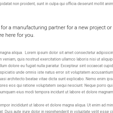
upidatat non proident, sunt in culpa qui officia deserunt mollit an
for a manufacturing partner for a new project or
re here for you.
magna aliqua. Lorem ipsum dolor sit amet consectetur adipisicin
m veniam, quis nostrud exercitation ullamco laboris nisi ut aliq
llum dolore eu fugiat nulla pariatur. Excepteur sint occaecat cupida
rspiciatis unde omnis iste natus error sit voluptatem accusanti
 quasi architecto beatae vitae dicta sunt explicabo. Nemo enim ip
lores eos qui ratione voluptatem sequi nesciunt. Neque porro qu
on numquam eius modi tempora incidunt ut labore et dolore magn
empor incididunt ut labore et dolore magna aliqua. Ut enim ad mi
 Duis aute irure dolor in reprehenderit in voluptate velit esse ci