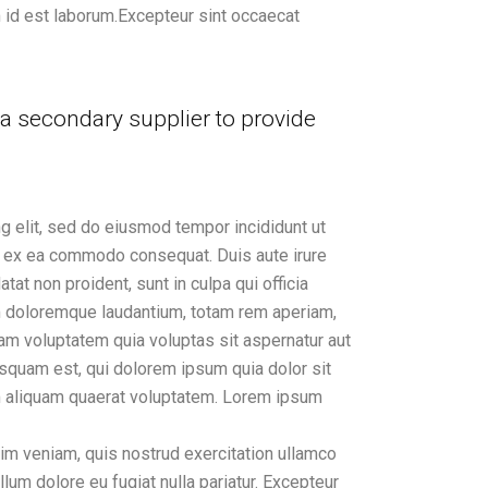
im id est laborum.Excepteur sint occaecat
 a secondary supplier to provide
g elit, sed do eiusmod tempor incididunt ut
uip ex ea commodo consequat. Duis aute irure
tat non proident, sunt in culpa qui officia
um doloremque laudantium, totam rem aperiam,
sam voluptatem quia voluptas sit aspernatur aut
isquam est, qui dolorem ipsum quia dolor sit
am aliquam quaerat voluptatem. Lorem ipsum
nim veniam, quis nostrud exercitation ullamco
llum dolore eu fugiat nulla pariatur. Excepteur