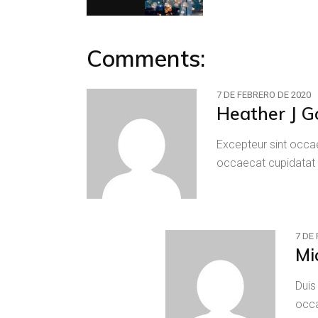
Comments:
7 DE FEBRERO DE 2020
Heather J G
Excepteur sint occae
occaecat cupidatat 
7 DE
Mi
Duis
occa