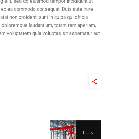
g elit, sed do eiusmod tempor incididunt ut
uip ex ea commodo consequat. Duis aute irure
tat non proident, sunt in culpa qui officia
um doloremque laudantium, totam rem aperiam,
sam voluptatem quia voluptas sit aspernatur aut